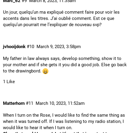
Marc_62
#9
March 8, 2023, 11:35am
Un jour, quelqu’un ma expliqué comment faire pour voir les
accents dans les titres. J’ai oublié comment. Est ce que
quelqu’un pourrait me l’expliquer de nouveau svp?
jvhooijdonk
#10
March 9, 2023, 3:58pm
My father in law always says, develop something, show it to
your mother and if she gets it you did a good job. Else go back
to the drawingbord.
1 Like
Matterhorn
#11
March 10, 2023, 11:52am
When I turn on the Rose, I would like to find the same thing as
when it was turned off. If I was listening to my radio station, I
would like to hear it when I turn on.