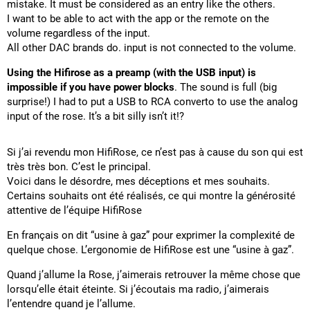
mistake. It must be considered as an entry like the others.
I want to be able to act with the app or the remote on the
volume regardless of the input.
All other DAC brands do. input is not connected to the volume.
Using the Hifirose as a preamp (with the USB input) is
impossible if you have power blocks
. The sound is full (big
surprise!) I had to put a USB to RCA converto to use the analog
input of the rose. It’s a bit silly isn’t it!?
Si j’ai revendu mon HifiRose, ce n’est pas à cause du son qui est
très très bon. C’est le principal.
Voici dans le désordre, mes déceptions et mes souhaits.
Certains souhaits ont été réalisés, ce qui montre la générosité
attentive de l’équipe HifiRose
En français on dit “usine à gaz” pour exprimer la complexité de
quelque chose. L’ergonomie de HifiRose est une “usine à gaz”.
Quand j’allume la Rose, j’aimerais retrouver la même chose que
lorsqu’elle était éteinte. Si j’écoutais ma radio, j’aimerais
l’entendre quand je l’allume.