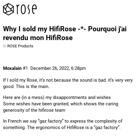
Why I sold my HifiRose -*- Pourquoi j'ai
revendu mon HifiRose
ROSE Products
Moxalain
#1
December 26, 2022, 6:28pm
If I sold my Rose, it’s not because the sound is bad. it’s very very
good. This is the main.
Here are (in a mess) my disappointments and wishes
Some wishes have been granted, which shows the caring
generosity of the hifirose team
In French we say “gaz factory” to express the complexity of
something. The ergonomics of HifiRose is a “gaz factory”.